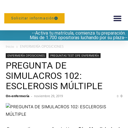
Solicitar información
--Activa tu matrícula, comienza tu preparación.
PREPARACIÓN
Más de 1.700 opositoras luchando por su plaza--
Inicio
ENFERMERÍA OPOSICIONES
ENFERMERÍA OPOSICIONES
PREGUNTAS TEST OPE ENFERMERÍA
PREGUNTA DE
SIMULACROS 102:
ESCLEROSIS MÚLTIPLE
On-enfermería
-
noviembre 29, 2019
0