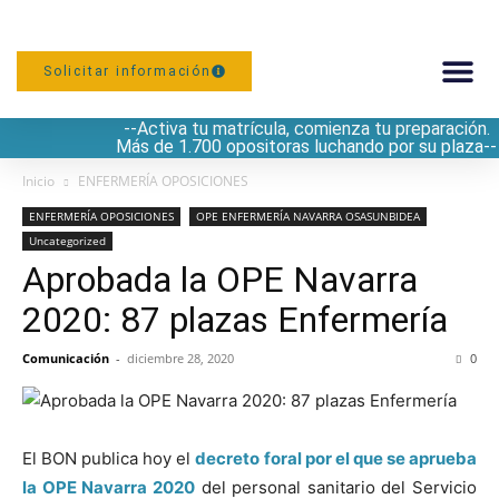
Solicitar información
--Activa tu matrícula, comienza tu preparación.
PREPARACIÓN
Más de 1.700 opositoras luchando por su plaza--
Inicio
ENFERMERÍA OPOSICIONES
ENFERMERÍA OPOSICIONES
OPE ENFERMERÍA NAVARRA OSASUNBIDEA
Uncategorized
Aprobada la OPE Navarra
2020: 87 plazas Enfermería
Comunicación
-
diciembre 28, 2020
0
El BON publica hoy el
decreto foral por el que se aprueba
la OPE Navarra 2020
del personal sanitario del Servicio