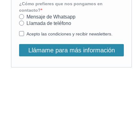
¿Cómo prefieres que nos pongamos en
contacto?
Mensaje de Whatsapp
Llamada de teléfono
Acepto las condiciones y recibir newsletters.
Llámame para más información
O, si lo prefieres, llámanos:
900 831 207
La llamada es gratuita ;)