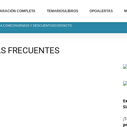
ARACIÓN COMPLETA
TEMARIOS/LIBROS
OPOALERTAS
M
IA.COM
CONVENIOS Y DESCUENTOS
CONTACTO
AS FRECUENTES
Ex
S
¡T
p