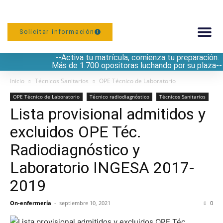
Solicitar información
--Activa tu matrícula, comienza tu preparación.
PREPARACIÓN
Más de 1.700 opositoras luchando por su plaza--
Inicio
Técnicos Sanitarios
OPE Técnico de Laboratorio
OPE Técnico de Laboratorio
Técnico radiodiagnóstico
Técnicos Sanitarios
Lista provisional admitidos y
excluidos OPE Téc.
Radiodiagnóstico y
Laboratorio INGESA 2017-
2019
On-enfermería
-
septiembre 10, 2021
0