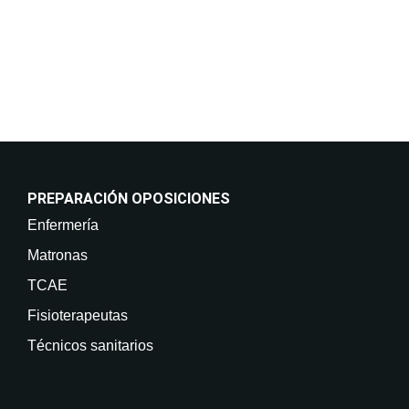
retirar su consentimiento en cualquier momento, así
como acceder, rectificar, suprimir sus datos y demás
derechos en info@on-enfermeria.com.
PREPARACIÓN OPOSICIONES
Enfermería
Matronas
TCAE
Fisioterapeutas
Técnicos sanitarios