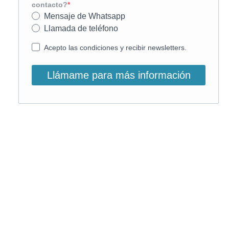
contacto?
Mensaje de Whatsapp
Llamada de teléfono
Acepto las condiciones y recibir newsletters.
Llámame para más información
O, si lo prefieres, llámanos:
900 831 207
La llamada es gratuita ;)
Horario de atención: L-V: 9 – 15:30h
Email info@on-enfermeria.com
WhatsApp 696 122 705