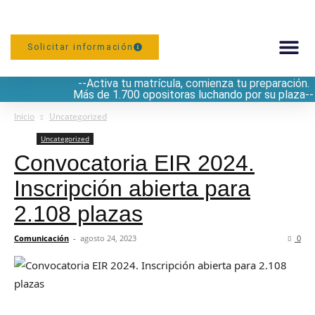
Solicitar información
--Activa tu matrícula, comienza tu preparación.
PREPARACIÓN
Más de 1.700 opositoras luchando por su plaza--
Inicio
Uncategorized
Uncategorized
Convocatoria EIR 2024.
Inscripción abierta para
2.108 plazas
Comunicación
-
agosto 24, 2023
0