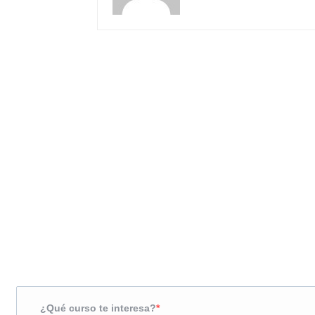
Solicita más información
¿Te llamamos?
¿Qué curso te interesa?