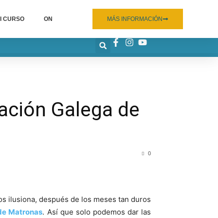
I CURSO
ON
MÁS INFORMACIÓN
ación Galega de
0
os ilusiona, después de los meses tan duros
de Matronas
. Así que solo podemos dar las