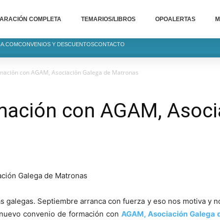
ARACIÓN COMPLETA
TEMARIOS/LIBROS
OPOALERTAS
M
IA.COM
CONVENIOS Y DESCUENTOS
CONTACTO
mación con AGAM, Asociación Galega de Matronas
mación con AGAM, Asoci
as galegas. Septiembre arranca con fuerza y eso nos motiva y n
 nuevo convenio de formación con
AGAM, Asociación Galega 