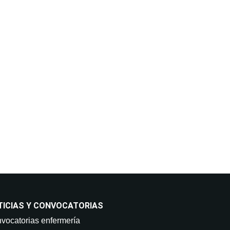
os: No están previstas cesiones
ntimiento en cualquier momento,
sus datos y demás derechos en
ia.com.
TICIAS Y CONVOCATORIAS
vocatorias enfermería