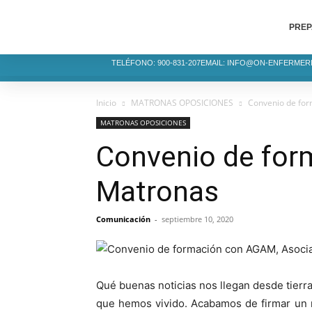
PREP
TELÉFONO: 900-831-207
EMAIL: INFO@ON-ENFERMER
Inicio
MATRONAS OPOSICIONES
Convenio de for
MATRONAS OPOSICIONES
Convenio de for
Matronas
Comunicación
-
septiembre 10, 2020
Qué buenas noticias nos llegan desde tierr
que hemos vivido. Acabamos de firmar un