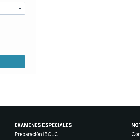
Consentimiento del interesado. Destinatari
de datos. Derechos: Puede retirar su conse
así como acceder, rectificar, suprimir 
info@on-enfermer
EXAMENES ESPECIALES
NO
Preparación IBCLC
Con