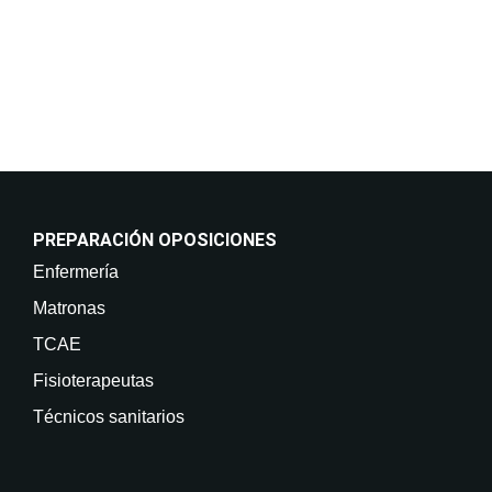
retirar su consentimiento en cualquier momento, así
como acceder, rectificar, suprimir sus datos y demás
derechos en info@on-enfermeria.com.
PREPARACIÓN OPOSICIONES
Enfermería
Matronas
TCAE
Fisioterapeutas
Técnicos sanitarios