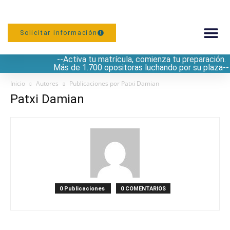
Solicitar información
--Activa tu matrícula, comienza tu preparación.
PREPARACIÓN
Más de 1.700 opositoras luchando por su plaza--
Inicio
Autores
Publicaciones por Patxi Damian
Patxi Damian
0 Publicaciones
0 COMENTARIOS