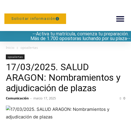
Solicitar información
--Activa tu matrícula, comienza tu preparación.
PREPARACIÓN
Más de 1.700 opositoras luchando por su plaza--
Inicio
opoalertas
opoalertas
17/03/2025. SALUD
ARAGON: Nombramientos y
adjudicación de plazas
Comunicación
-
marzo 17, 2025
0