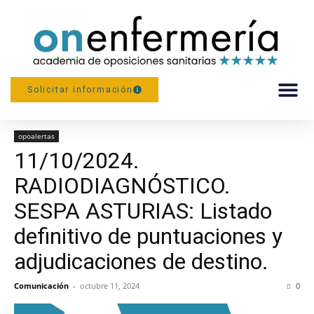
--Activa tu matrícula, comienza tu preparación.
Solicitar información
Más de 1.700 opositoras luchando por su plaza--
Inicio
opoalertas
PREPARACIÓN
opoalertas
11/10/2024.
RADIODIAGNÓSTICO.
SESPA ASTURIAS: Listado
definitivo de puntuaciones y
adjudicaciones de destino.
Comunicación
-
octubre 11, 2024
0