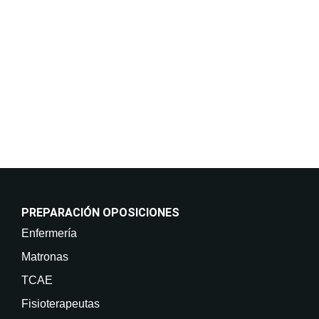
incluso por medios electrónicos. Legitimación:
Consentimiento del interesado. Destinatarios: No
están previstas cesiones de datos. Derechos: Puede
retirar su consentimiento en cualquier momento, así
como acceder, rectificar, suprimir sus datos y demás
derechos en info@on-enfermeria.com.
PREPARACIÓN OPOSICIONES
Enfermería
Matronas
TCAE
Fisioterapeutas