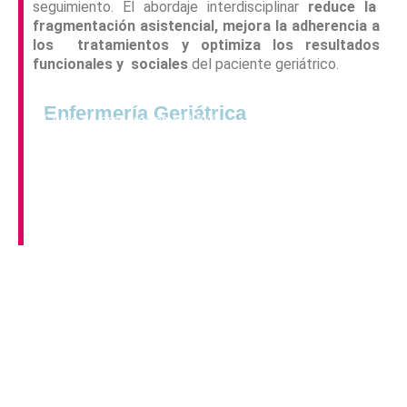
seguimiento. El abordaje interdisciplinar
reduce la
fragmentación asistencial, mejora la adherencia a
los tratamientos y optimiza los resultados
funcionales y sociales
del paciente geriátrico.
Preparación OPE
Enfermería Geriátrica
Curso de preparación MPPA®
Exámenes y simulacros comentados
Temario impreso + diapositivas resumen
Legislación y planes de salud de TU COMUNIDAD
Clases grabadas de todas las materias
Preparación teórica + práctica + mental
Método de Preparación Práctica Avanzada®
TE ACOMPAÑAMOS EN EL CAMINO HACIA TU PLAZA
Solicita más información
¿Te llamamos?