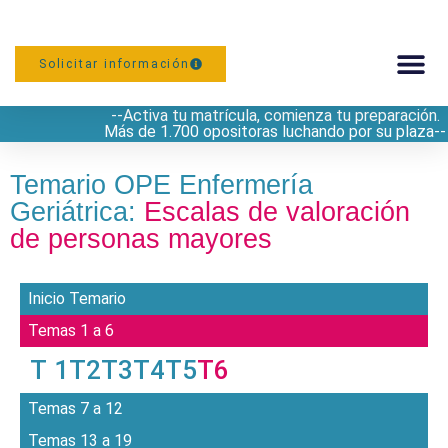
Solicitar información
--Activa tu matrícula, comienza tu preparación.
PREPARACIÓN
Más de 1.700 opositoras luchando por su plaza--
Temario OPE Enfermería
Geriátrica:
Escalas de valoración
de personas mayores
Inicio Temario
Temas 1 a 6
T 1
T2
T3
T4
T5
T6
Temas 7 a 12
Temas 13 a 19