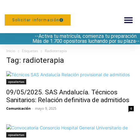
Solicitar información
--Activa tu matrícula, comienza tu preparación.
PREPARACIÓN
Más de 1.700 opositoras luchando por su plaza--
Inicio
Etiquetas
Radioterapia
Tag: radioterapia
opoalertas
09/05/2025. SAS Andalucía. Técnicos
Sanitarios: Relación definitiva de admitidos
Comunicación
-
mayo 9, 2025
0
opoalertas