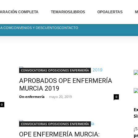
ARACIÓN COMPLETA
TEMARIOS/LIBROS
OPOALERTAS
M
IA.COM
CONVENIOS Y DESCUENTOS
CONTACTO
CONVOCATORIAS OPOSICIONES ENFERMERÍA
APROBADOS OPE ENFERMERÍA
MURCIA 2019
On-enfermería
-
mayo 20, 2019
0
0
Ex
S
CONVOCATORIAS OPOSICIONES ENFERMERÍA
¡T
OPE ENFERMERÍA MURCIA:
p