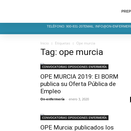
PREP
TELÉFONO: 900-831-207
EMAIL: INFO@ON-ENFERMER
Inicio
Etiquetas
Ope murcia
Tag: ope murcia
CONVOCATORIAS OPOSICIONES ENFERMERÍA
OPE MURCIA 2019: El BORM
publica su Oferta Pública de
Empleo
On-enfermería
-
enero 3, 2020
CONVOCATORIAS OPOSICIONES ENFERMERÍA
OPE Murcia: publicados los