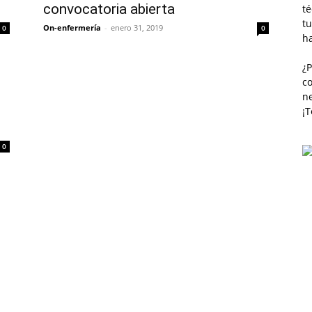
convocatoria abierta
té
tu
On-enfermería
-
enero 31, 2019
0
0
h
¿
co
n
¡
0