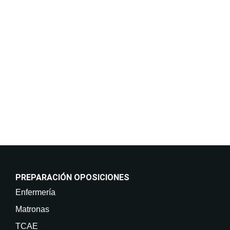
Responder a sus solicitudes de información y
mantenerle informado de nuestros cursos y servicios,
incluso por medios electrónicos. Legitimación:
Consentimiento del interesado. Destinatarios: No
están previstas cesiones de datos. Derechos: Puede
retirar su consentimiento en cualquier momento, así
como acceder, rectificar, suprimir sus datos y demás
derechos en info@on-enfermeria.com.
PREPARACIÓN OPOSICIONES
Enfermería
Matronas
TCAE