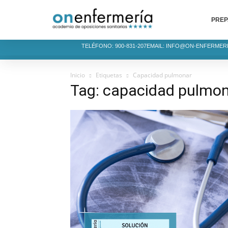
PREP
TELÉFONO: 900-831-207
EMAIL: INFO@ON-ENFERMER
Inicio
Etiquetas
Capacidad pulmonar
Tag: capacidad pulmo