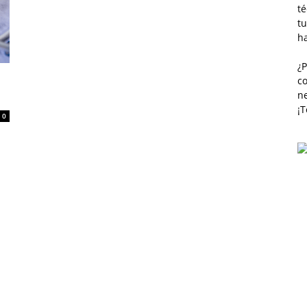
té
tu
h
¿
co
n
¡
0