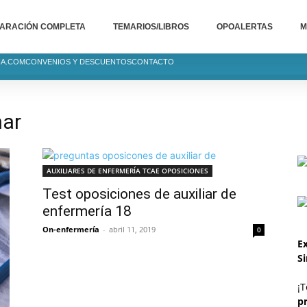
ARACIÓN COMPLETA
TEMARIOS/LIBROS
OPOALERTAS
M
IA.COM
CONVENIOS Y DESCUENTOS
CONTACTO
nar
AUXILIARES DE ENFERMERÍA TCAE OPOSICIONES
Test oposiciones de auxiliar de
enfermería 18
On-enfermería
-
abril 11, 2019
0
Ex
S
¡T
p