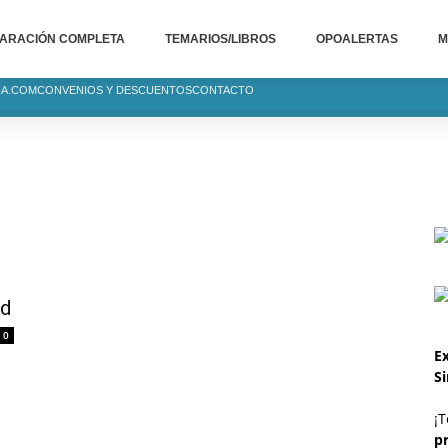
ARACIÓN COMPLETA
TEMARIOS/LIBROS
OPOALERTAS
M
IA.COM
CONVENIOS Y DESCUENTOS
CONTACTO
id
0
Ex
S
¡T
p