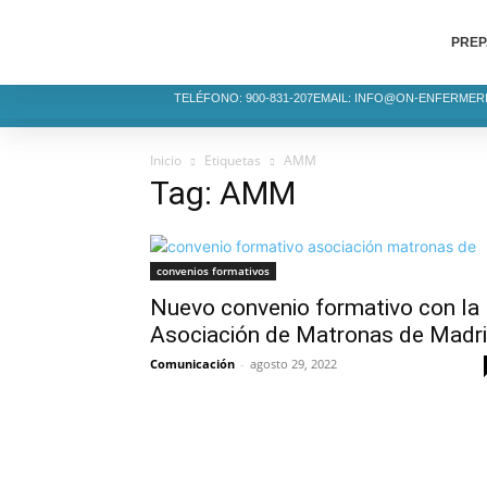
PREP
TELÉFONO: 900-831-207
EMAIL: INFO@ON-ENFERMER
Inicio
Etiquetas
AMM
Tag: AMM
convenios formativos
Nuevo convenio formativo con la
Asociación de Matronas de Madr
Comunicación
-
agosto 29, 2022