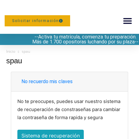
Solicitar información
--Activa tu matrícula, comienza tu preparación.
PREPARACIÓN
Más de 1.700 opositoras luchando por su plaza--
Inicio
spau
spau
No recuerdo mis claves
No te preocupes, puedes usar nuestro sistema
de recuperación de constraseñas para cambiar
la contraseña de forma rapida y segura
Sistema de recuperación