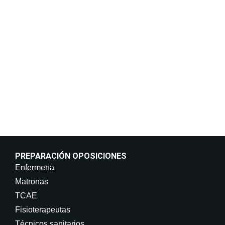
Responder a sus solicitudes de información y
mantenerle informado de nuestros cursos y servicios,
incluso por medios electrónicos. Legitimación:
Consentimiento del interesado. Destinatarios: No
están previstas cesiones de datos. Derechos: Puede
retirar su consentimiento en cualquier momento, así
como acceder, rectificar, suprimir sus datos y demás
derechos en info@on-enfermeria.com.
PREPARACIÓN OPOSICIONES
Enfermería
Matronas
TCAE
Fisioterapeutas
Técnicos sanitarios