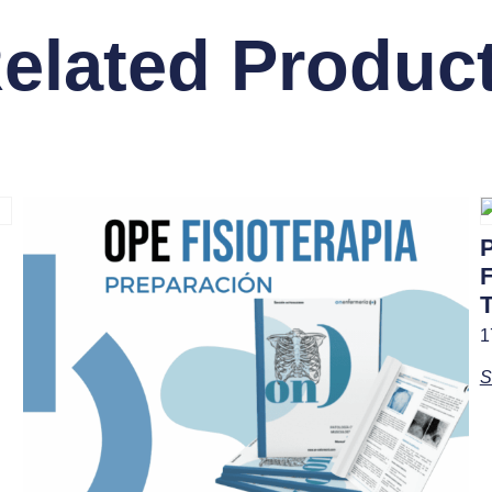
elated Produc
1
S