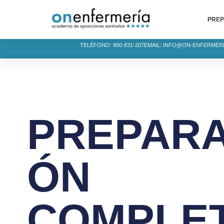
PREP
TELÉFONO: 900-831-207
EMAIL: INFO@ON-ENFERMER
PREPARA
ÓN
COMPLE