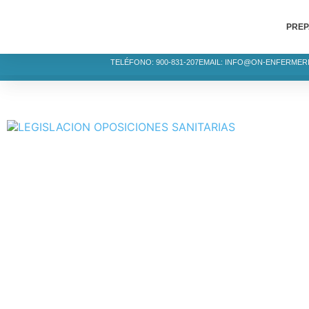
PREP
TELÉFONO: 900-831-207
EMAIL: INFO@ON-ENFERMER