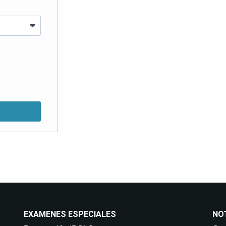
nuestros cursos y servicios, incluso por me
Consentimiento del interesado. Destinatari
de datos. Derechos: Puede retirar su conse
así como acceder, rectificar, suprimir 
info@on-enfermer
EXAMENES ESPECIALES
NO