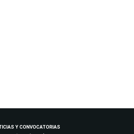
dios electrónicos. Legitimación:
os: No están previstas cesiones
ntimiento en cualquier momento,
sus datos y demás derechos en
ia.com.
TICIAS Y CONVOCATORIAS