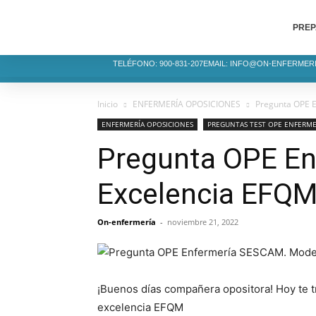
PREP
TELÉFONO: 900-831-207
EMAIL: INFO@ON-ENFERMER
Inicio
ENFERMERÍA OPOSICIONES
Pregunta OPE 
ENFERMERÍA OPOSICIONES
PREGUNTAS TEST OPE ENFERME
Pregunta OPE E
Excelencia EFQ
On-enfermería
-
noviembre 21, 2022
¡Buenos días compañera opositora! Hoy te 
excelencia EFQM