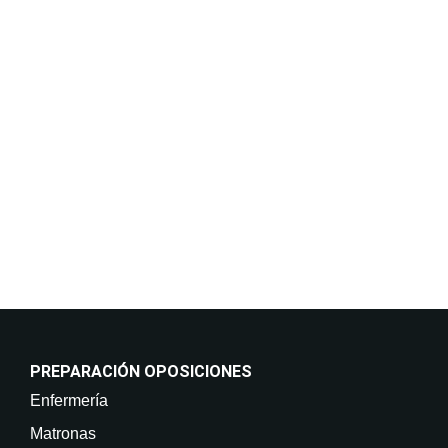
privacidad y protección de datos.
Finalidades:
Responder a sus solicitudes de información y
mantenerle informado de nuestros cursos y servicios,
incluso por medios electrónicos. Legitimación:
Consentimiento del interesado. Destinatarios: No
están previstas cesiones de datos. Derechos: Puede
retirar su consentimiento en cualquier momento, así
como acceder, rectificar, suprimir sus datos y demás
derechos en info@on-enfermeria.com.
PREPARACIÓN OPOSICIONES
Enfermería
Matronas