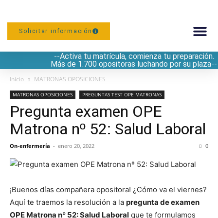
Solicitar información
--Activa tu matrícula, comienza tu preparación.
PREPARACIÓN
Más de 1.700 opositoras luchando por su plaza--
Inicio
MATRONAS OPOSICIONES
MATRONAS OPOSICIONES
PREGUNTAS TEST OPE MATRONAS
Pregunta examen OPE
Matrona nº 52: Salud Laboral
On-enfermería
-
enero 20, 2022
0
¡Buenos días compañera opositora! ¿Cómo va el viernes?
Aquí te traemos la resolución a la
pregunta de examen
OPE Matrona nº 52: Salud Laboral
que te formulamos