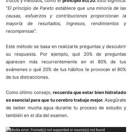
trucos y métodos, como el
principio 80/20.
Esto significa:
“
El principio de Pareto establece que una minoría de las
causas, esfuerzos y contribuciones proporcionan la
mayoría de resultados, ingresos, rendimientos y
recompensas
”.
Este método se basa en realizarte preguntas y descubrir
su respuesta. Por ejemplo, qué 20% de preguntas
aparecen más recurrentemente en el 80% de tus
exámenes o qué 20% de tus hábitos te provocan el 80%
de tus distracciones.
Como último consejo,
recuerda que estar bien hidratado
es esencial para que tu cerebro trabaje mejor.
Asegúrate
de beber mucha agua durante tu proceso de estudio y
también en el día del examen.
Reproductor
Media error: Format(s) not supported or source(s) not found