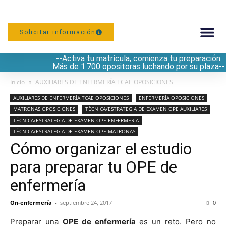
Solicitar información
--Activa tu matrícula, comienza tu preparación.
PREPARACIÓN
Más de 1.700 opositoras luchando por su plaza--
Inicio
AUXILIARES DE ENFERMERÍA TCAE OPOSICIONES
AUXILIARES DE ENFERMERÍA TCAE OPOSICIONES
ENFERMERÍA OPOSICIONES
MATRONAS OPOSICIONES
TÉCNICA/ESTRATEGIA DE EXAMEN OPE AUXILIARES
TÉCNICA/ESTRATEGIA DE EXAMEN OPE ENFERMERIA
TÉCNICA/ESTRATEGIA DE EXAMEN OPE MATRONAS
Cómo organizar el estudio
para preparar tu OPE de
enfermería
On-enfermería
-
septiembre 24, 2017
0
Preparar una
OPE de enfermería
es un reto. Pero no