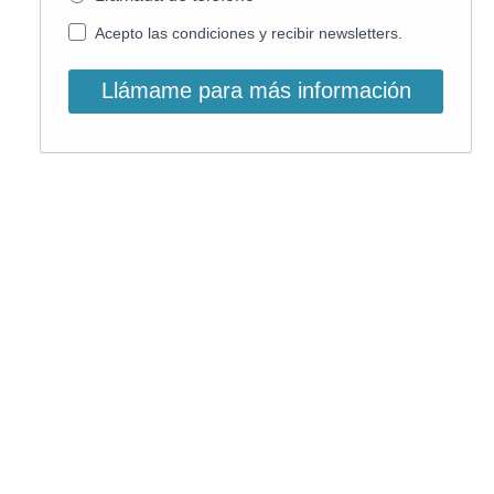
Acepto las condiciones y recibir newsletters.
Llámame para más información
O, si lo prefieres, llámanos:
900 831 207
La llamada es gratuita ;)
Horario de atención: L-V: 9 – 15:30h
Email info@on-enfermeria.com