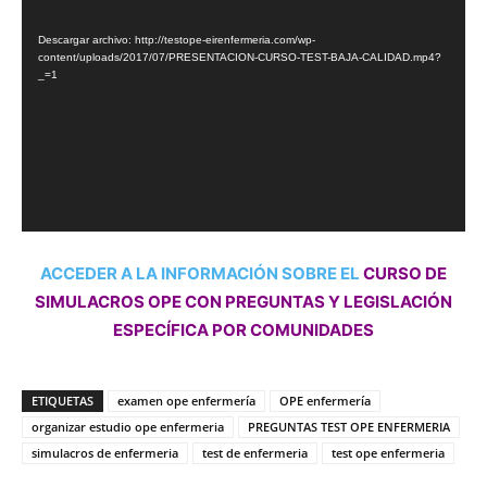
de
Descargar archivo: http://testope-eirenfermeria.com/wp-
vídeo
content/uploads/2017/07/PRESENTACION-CURSO-TEST-BAJA-CALIDAD.mp4?
_=1
ACCEDER A LA INFORMACIÓN SOBRE EL
CURSO DE
SIMULACROS OPE CON PREGUNTAS Y LEGISLACIÓN
ESPECÍFICA POR COMUNIDADES
ETIQUETAS
examen ope enfermería
OPE enfermería
organizar estudio ope enfermeria
PREGUNTAS TEST OPE ENFERMERIA
simulacros de enfermeria
test de enfermeria
test ope enfermeria