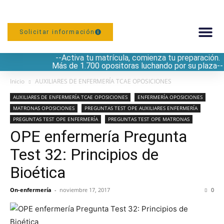
Solicitar información
--Activa tu matrícula, comienza tu preparación.
PREPARACIÓN
Más de 1.700 opositoras luchando por su plaza--
Inicio
AUXILIARES DE ENFERMERÍA TCAE OPOSICIONES
AUXILIARES DE ENFERMERÍA TCAE OPOSICIONES
ENFERMERÍA OPOSICIONES
MATRONAS OPOSICIONES
PREGUNTAS TEST OPE AUXILIARES ENFERMERÍA
PREGUNTAS TEST OPE ENFERMERÍA
PREGUNTAS TEST OPE MATRONAS
OPE enfermería Pregunta
Test 32: Principios de
Bioética
On-enfermería
-
noviembre 17, 2017
0