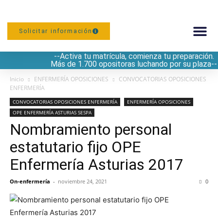
Solicitar información
--Activa tu matrícula, comienza tu preparación.
PREPARACIÓN
Más de 1.700 opositoras luchando por su plaza--
Inicio
ENFERMERÍA OPOSICIONES
CONVOCATORIAS OPOSICIONES
ENFERMERÍA
CONVOCATORIAS OPOSICIONES ENFERMERÍA
ENFERMERÍA OPOSICIONES
OPE ENFERMERÍA ASTURIAS SESPA
Nombramiento personal
estatutario fijo OPE
Enfermería Asturias 2017
On-enfermería
-
noviembre 24, 2021
0