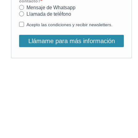
contacto?
Mensaje de Whatsapp
Llamada de teléfono
Acepto las condiciones y recibir newsletters.
Llámame para más información
O, si lo prefieres, llámanos:
900 831 207
La llamada es gratuita ;)
Horario de atención: L-V: 9 – 15:30h