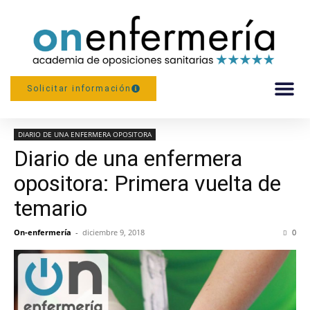
--Activa tu matrícula, comienza tu preparación.
Solicitar información
Más de 1.700 opositoras luchando por su plaza--
Inicio
DIARIO DE UNA ENFERMERA OPOSITORA
PREPARACIÓN
DIARIO DE UNA ENFERMERA OPOSITORA
Diario de una enfermera
opositora: Primera vuelta de
temario
On-enfermería
-
diciembre 9, 2018
0