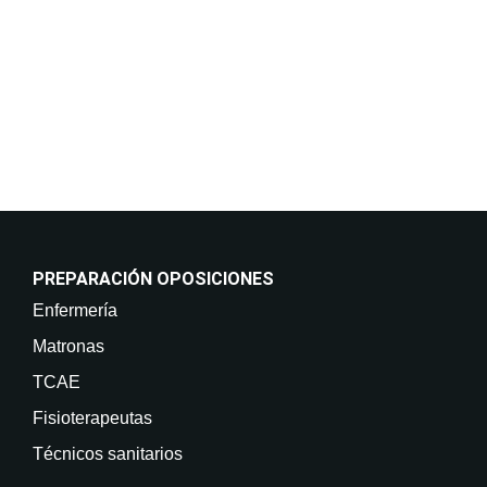
están previstas cesiones de datos. Derechos: Puede
retirar su consentimiento en cualquier momento, así
como acceder, rectificar, suprimir sus datos y demás
derechos en info@on-enfermeria.com.
PREPARACIÓN OPOSICIONES
Enfermería
Matronas
TCAE
Fisioterapeutas
Técnicos sanitarios