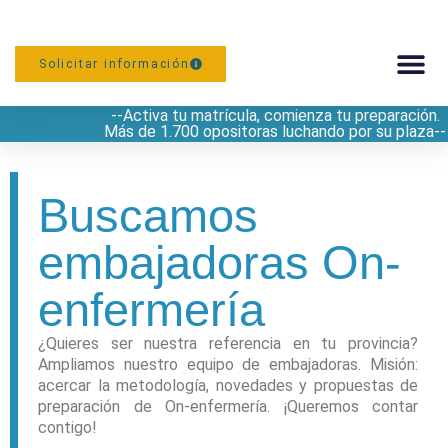
Solicitar información
--Activa tu matrícula, comienza tu preparación.
PREPARACIÓN
Más de 1.700 opositoras luchando por su plaza--
Buscamos
embajadoras On-
enfermería
¿Quieres ser nuestra referencia en tu provincia?
Ampliamos nuestro equipo de embajadoras. Misión:
acercar la metodología, novedades y propuestas de
preparación de On-enfermería. ¡Queremos contar
contigo!