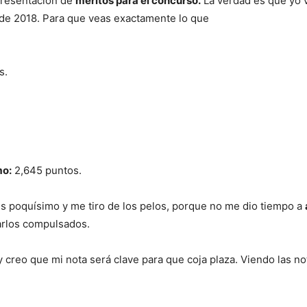
 presentación de
méritos para el
concurso.
La verdad es que yo v
 de 2018. Para que veas exactamente lo que
s.
mo:
2,645 puntos.
 poquísimo y me tiro de los pelos, porque no me dio tiempo a
rlos compulsados.
reo que mi nota será clave para que coja plaza. Viendo las no