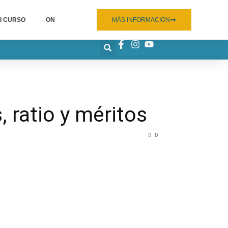
I CURSO
ON
MÁS INFORMACIÓN
, ratio y méritos
0