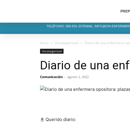
PREP
TELÉFONO: 900-831-207
EMAIL: INFO@ON-ENFERMER
Inicio
Uncategorized
Diario de una enfermera opos
Uncategorized
Diario de una enf
Comunicación
-
agosto 2, 2022
📓 Querido diario: