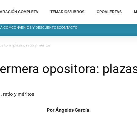
ARACIÓN COMPLETA
TEMARIOS/LIBROS
OPOALERTAS
M
IA.COM
CONVENIOS Y DESCUENTOS
CONTACTO
itora: plazas, ratio y méritos
ermera opositora: plazas
Por Ángeles García.