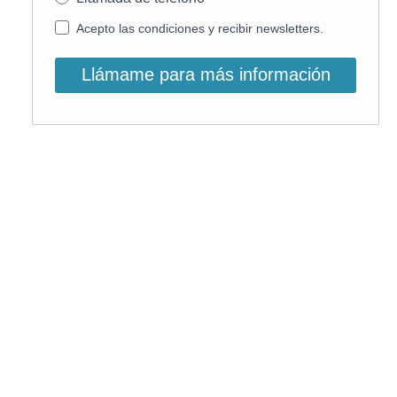
Acepto las condiciones y recibir newsletters.
Llámame para más información
O, si lo prefieres, llámanos:
900 831 207
La llamada es gratuita ;)
Horario de atención: L-V: 9 – 15:30h
Email info@on-enfermeria.com