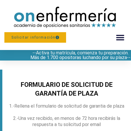
Solicitar información
--Activa tu matrícula, comienza tu preparación.
PREPARACIÓN
Más de 1.700 opositoras luchando por su plaza--
FORMULARIO DE SOLICITUD DE
GARANTÍA DE PLAZA
1.-Rellena el formulario de solicitud de garantia de plaza
2.-Una vez recibido, en menos de 72 hora recibirás la
respuesta a tu solicitud por email