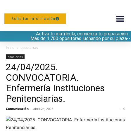
Solicitar información
--Activa tu matrícula, comienza tu preparación.
PREPARACIÓN
Más de 1.700 opositoras luchando por su plaza--
Inicio
opoalertas
opoalertas
24/04/2025.
CONVOCATORIA.
Enfermería Instituciones
Penitenciarias.
Comunicación
-
abril 24, 2025
0