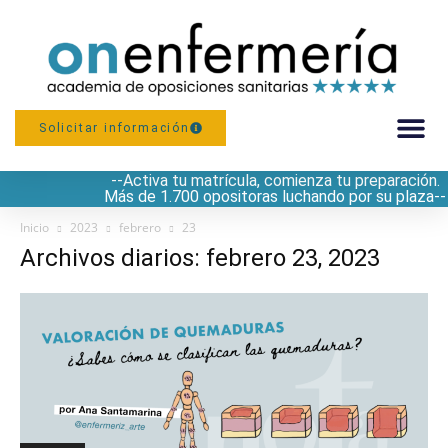
Solicitar información
--Activa tu matrícula, comienza tu preparación.
PREPARACIÓN
Más de 1.700 opositoras luchando por su plaza--
Inicio
2023
febrero
23
Archivos diarios: febrero 23, 2023