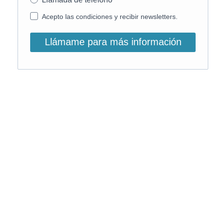
Acepto las condiciones y recibir newsletters.
Llámame para más información
O, si lo prefieres, llámanos:
900 831 207
La llamada es gratuita ;)
Horario de atención: L-V: 9 – 15:30h
Email info@on-enfermeria.com