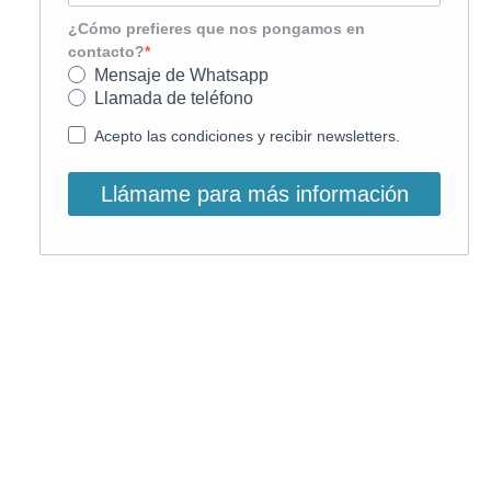
¿Cómo prefieres que nos pongamos en
contacto?
Mensaje de Whatsapp
Llamada de teléfono
Acepto las condiciones y recibir newsletters.
Llámame para más información
O, si lo prefieres, llámanos:
900 831 207
La llamada es gratuita ;)