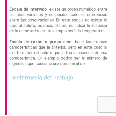
Escala de intervalo
: existe un orden numérico entre
las observaciones y es posible calcular diferencias
entre las observaciones. En esta escala no existe el
cero absoluto, es decir, el cero no indica la ausencia
de la característica. Un ejemplo sería la temperatura.
Escala de razón o proporción
: tiene las mismas
características que la anterior, pero en este caso sí
existe el cero absoluto que indica la ausencia de esa
característica. Un ejemplo podría ser el número de
cigarrillos que consume una persona al día.
Preparación OPE
Enfermería del Trabajo
Curso de preparación MPPA®
Exámenes y simulacros comentados
Temario impreso + diapositivas resumen
Legislación y planes de salud de TU COMUNIDAD
Clases grabadas de todas las materias
Preparación teórica + práctica + mental
Método de Preparación Práctica Avanzada®
TE ACOMPAÑAMOS EN EL CAMINO HACIA TU PLAZA