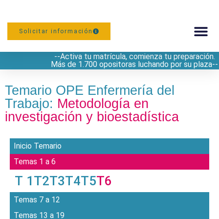
Solicitar información
--Activa tu matrícula, comienza tu preparación.
PREPARACIÓN
Más de 1.700 opositoras luchando por su plaza--
Temario OPE Enfermería del
Trabajo:
Metodología en
investigación y bioestadística
Inicio Temario
Temas 1 a 6
T 1
T2
T3
T4
T5
T6
Temas 7 a 12
Temas 13 a 19