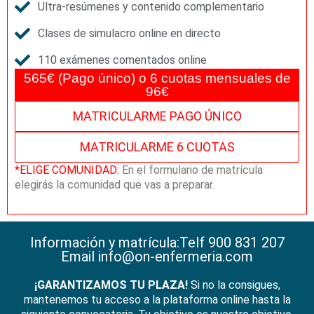
Ultra-resúmenes y contenido complementario
Clases de simulacro online en directo
110 exámenes comentados online
565€ (Pago único) o 6 cuotas mensuales de
96€
MATRICULARME PAGO ÚNICO
MATRICULARME 6 CUOTAS
*ELIGE COMUNIDAD:
En el formulario de matrícula
elegirás la comunidad que vas a preparar.
Información y matrícula:
Telf 900 831 207
Email info@on-enfermeria.com
¡GARANTIZAMOS TU PLAZA!
Si no la consigues,
mantenemos tu acceso a la plataforma online hasta la