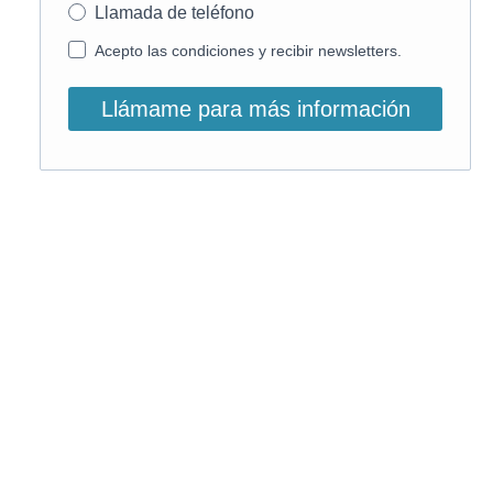
Llamada de teléfono
Acepto las condiciones y recibir newsletters.
Llámame para más información
O, si lo prefieres, llámanos:
900 831 207
La llamada es gratuita ;)
Horario de atención: L-V: 9 – 15:30h