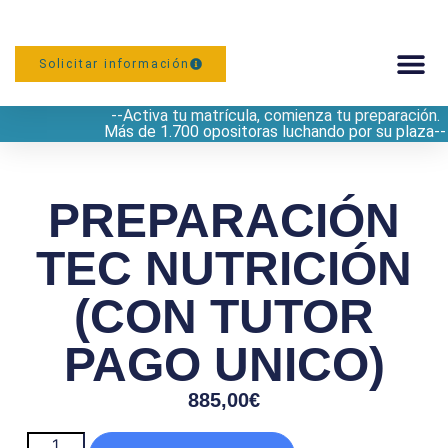
Solicitar información
--Activa tu matrícula, comienza tu preparación.
PREPARACIÓN
Más de 1.700 opositoras luchando por su plaza--
PREPARACIÓN
TEC NUTRICIÓN
(CON TUTOR
PAGO UNICO)
885,00
€