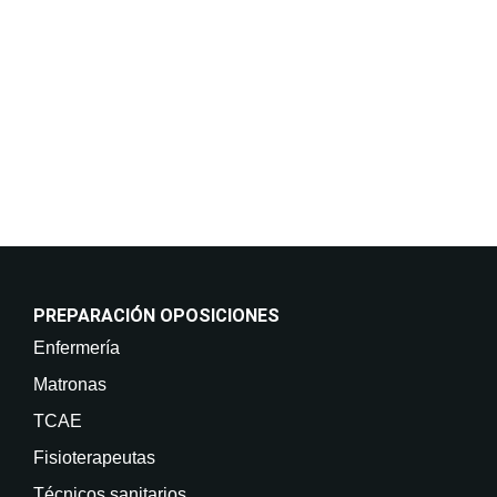
incluso por medios electrónicos. Legitimación:
Consentimiento del interesado. Destinatarios: No
están previstas cesiones de datos. Derechos: Puede
retirar su consentimiento en cualquier momento, así
como acceder, rectificar, suprimir sus datos y demás
derechos en info@on-enfermeria.com.
PREPARACIÓN OPOSICIONES
Enfermería
Matronas
TCAE
Fisioterapeutas
Técnicos sanitarios