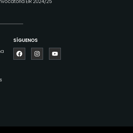
vocatoria EIR 2024/25
SÍGUENOS
ma
s