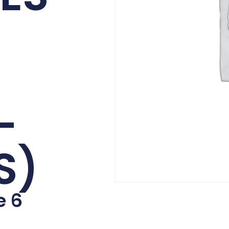
-
S)
e 6