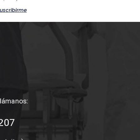
uscribirme
 llámanos:
207