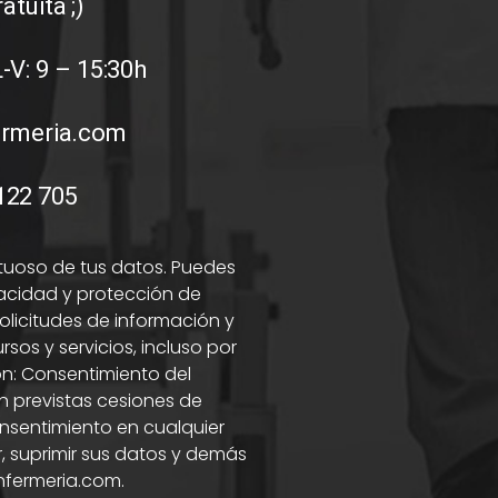
atuita ;)
-V: 9 – 15:30h
ermeria.com
122 705
tuoso de tus datos. Puedes
vacidad y protección de
olicitudes de información y
os y servicios, incluso por
ón: Consentimiento del
án previstas cesiones de
onsentimiento en cualquier
, suprimir sus datos y demás
fermeria.com.