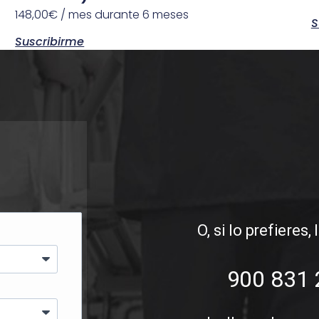
148,00
€
/ mes durante 6 meses
S
Suscribirme
O, si lo prefieres,
900 831 