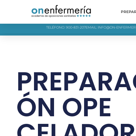
PREPA
TELÉFONO: 900-831-207
EMAIL: INFO@ON-ENFERMER
PREPARA
ÓN OPE
CELADOR