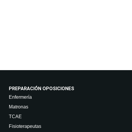
incluso por medios electrónicos. Legitimación:
Consentimiento del interesado. Destinatarios: No
están previstas cesiones de datos. Derechos: Puede
retirar su consentimiento en cualquier momento, así
como acceder, rectificar, suprimir sus datos y demás
derechos en info@on-enfermeria.com.
PREPARACIÓN OPOSICIONES
Enfermería
Matronas
TCAE
Fisioterapeutas