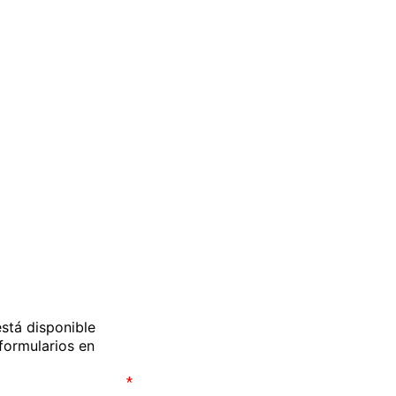
O, si lo prefieres
900 831
La llamada es gr
Horario de atención: L-
s?
Email info@on-enf
WhatsApp 672 
stá disponible
formularios en
*
Hacemos un trato totalmente respetuoso 