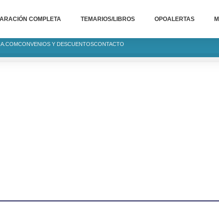
ARACIÓN COMPLETA
TEMARIOS/LIBROS
OPOALERTAS
M
IA.COM
CONVENIOS Y DESCUENTOS
CONTACTO
ATORIA
istados
men...
LAZA