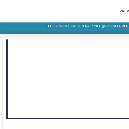
PREP
TELÉFONO: 900-831-207
EMAIL: INFO@ON-ENFERMER
INFO. CONVOC
OPE TCAE PAIS VASCO
Noticias de convocatorias, l
de admitidos, fechas de exa
TE ACOMPAÑAMOS EN EL CAMINO HACIA TU P