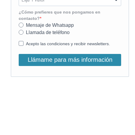
¿Cómo prefieres que nos pongamos en
contacto?
Mensaje de Whatsapp
Llamada de teléfono
Acepto las condiciones y recibir newsletters.
Llámame para más información
O, si lo prefieres, llámanos:
900 831 207
La llamada es gratuita ;)
Horario de atención: L-V: 9 –