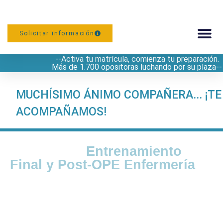
Solicitar información
--Activa tu matrícula, comienza tu preparación.
PREPARACIÓN
Más de 1.700 opositoras luchando por su plaza--
MUCHÍSIMO ÁNIMO COMPAÑERA... ¡TE
ACOMPAÑAMOS!
Espacio de
Entrenamiento
Final y Post-OPE Enfermería
¡PONTE A PRUEBA!
Preguntas comentadas, posición estimada, impugnaciones,