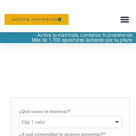
Solicitar información
--Activa tu matrícula, comienza tu preparación.
PREPARACIÓN
Más de 1.700 opositoras luchando por su plaza--
Solicita más información
¿Te llamamos?
¿Qué curso te interesa?
¿A qué comunidad te quieres presentar?