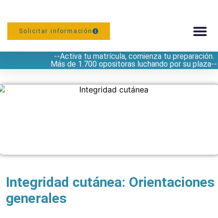
Solicitar información
--Activa tu matrícula, comienza tu preparación.
PREPARACIÓN
Más de 1.700 opositoras luchando por su plaza--
Integridad cutánea: Orientaciones
generales