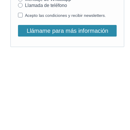
Llamada de teléfono
Acepto las condiciones y recibir newsletters.
Llámame para más información
O, si lo prefieres, llámanos:
900 831 207
La llamada es gratuita ;)
Horario de atención: L-V: 9 – 15:30h